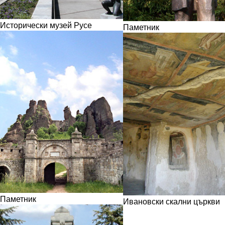
Исторически музей Русе
Паметник
Паметник
Ивановски скални църкви