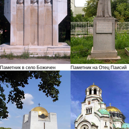
Паметник в село Божичен
Паметник на Отец Паисий