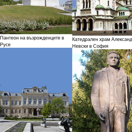
Пантеон на възрожденците в
Катедрален храм Алексан
Русе
Невски в София